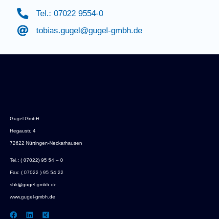
Tel.: 07022 9554-0
tobias.gugel@gugel-gmbh.de
Gugel GmbH
Hegaustr. 4
72622 Nürtingen-Neckarhausen
Tel.:
( 07022) 95 54 – 0
Fax: ( 07022 ) 95 54 22
shk@gugel-gmbh.de
www.gugel-gmbh.de