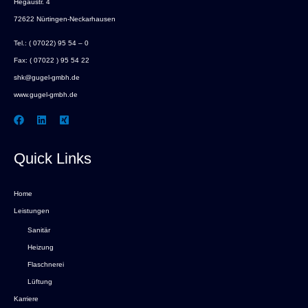
Hegaustr. 4
72622 Nürtingen-Neckarhausen
Tel.:
( 07022) 95 54 – 0
Fax: ( 07022 ) 95 54 22
shk@gugel-gmbh.de
www.gugel-gmbh.de
Quick Links
Home
Leistungen
Sanitär
Heizung
Flaschnerei
Lüftung
Karriere